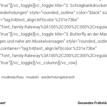
ue“][/vc_toggle][vc_toggle title=“2. Schrägbankdrücken
iederholungen“ style=“rounded_outline“ color=“black“ si
“tag:h4|text_align:left|color:%231e73be“
=“font_family:Raleway%3A100%2C200%2C300%2Cregul
e“][/vc_toggle][vc_toggle title=“3. Butterfly an der Ma
gen und nahe am Muskelversagen“ style=“rounded_outlin
container=“tag:h4|text_align:left|color:%231e73be“
=“font_family:Raleway%3A100%2C200%2C300%2Cregul
rue“][/vc_toggle][/vc_column][/vc_row]
mudkelaufbau
muskeln
wiederholungsbereich
hen!
Gesundes Frühstüc