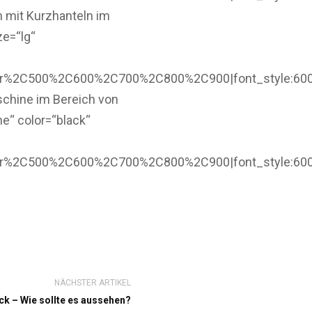
 mit Kurzhanteln im
ze=“lg“
ar%2C500%2C600%2C700%2C800%2C900|font_style:60
schine im Bereich von
e“ color=“black“
ar%2C500%2C600%2C700%2C800%2C900|font_style:60
NÄCHSTER ARTIKEL
k – Wie sollte es aussehen?