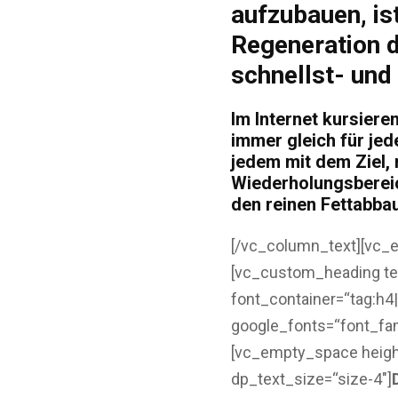
aufzubauen, is
Regeneration d
schnellst- und
Im Internet kursier
immer gleich für jed
jedem mit dem Ziel,
Wiederholungsbereic
den reinen Fettabbau 
[/vc_column_text][vc_
[vc_custom_heading te
font_container=“tag:h4|
google_fonts=“font_
[vc_empty_space heigh
dp_text_size=“size-4″]