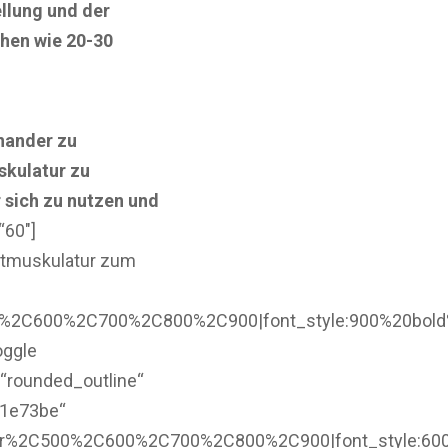
llung und der
chen wie 20-30
nander zu
skulatur zu
 sich zu nutzen und
“60″]
ustmuskulatur zum
0%2C600%2C700%2C800%2C900|font_style:900%20bold
oggle
=“rounded_outline“
231e73be“
ar%2C500%2C600%2C700%2C800%2C900|font_style:60