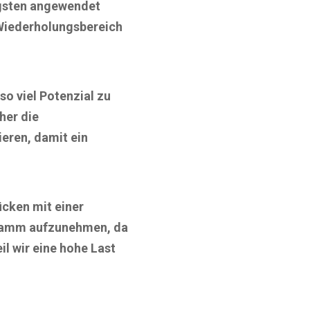
igsten angewendet
e Wiederholungsbereich
o viel Potenzial zu
her die
eren, damit ein
cken mit einer
gramm aufzunehmen, da
l wir eine hohe Last