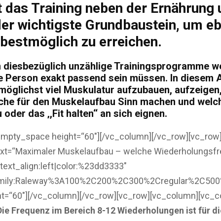
t das Training neben der Ernährung 
er wichtigste Grundbaustein, um eb
 bestmöglich zu erreichen.
en diesbezüglich unzählige Trainingsprogramme w
e Person exakt passend sein müssen. In diesem Ar
 möglichst viel Muskulatur aufzubauen, aufzeigen
he für den Muskelaufbau Sinn machen und welch
oder das ‚,Fit halten‘‘ an sich eignen.
empty_space height=“60″][/vc_column][/vc_row][vc_row
xt=“Maximaler Muskelaufbau – welche Wiederholungsfre
text_align:left|color:%23dd3333″
family:Raleway%3A100%2C200%2C300%2Cregular%2C50
t=“60″][/vc_column][/vc_row][vc_row][vc_column][vc_
Die Frequenz im Bereich 8-12 Wiederholungen ist für d