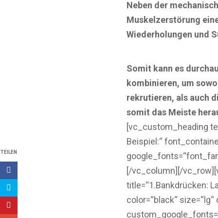
Neben der mechanische
Muskelzerstörung eine
Wiederholungen und Su
Somit kann es durchau
kombinieren, um sowoh
rekrutieren, als auch
somit das Meiste hera
[vc_custom_heading tex
Beispiel:“ font_contain
TEILEN
google_fonts=“font_
[/vc_column][/vc_row]
title=“1.Bankdrücken: L
color=“black“ size=“lg
custom_google_fonts