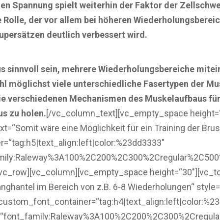
n Spannung spielt weiterhin der Faktor der Zellschwe
 Rolle, der vor allem bei höheren Wiederholungsberei
persätzen deutlich verbessert wird.
s sinnvoll sein, mehrere Wiederholungsbereiche mitei
l möglichst viele unterschiedliche Fasertypen der Mu
 die verschiedenen Mechanismen des Muskelaufbaus für
us zu holen.
[/vc_column_text][vc_empty_space height=
t=“Somit wäre eine Möglichkeit für ein Training der Br
er=“tag:h5|text_align:left|color:%23dd3333″
family:Raleway%3A100%2C200%2C300%2Cregular%2C50
[vc_row][vc_column][vc_empty_space height=“30″][vc_t
anghantel im Bereich von z.B. 6-8 Wiederholungen“ style
“ custom_font_container=“tag:h4|text_align:left|color:%
=“font_family:Raleway%3A100%2C200%2C300%2Cregul