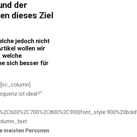
und der
en dieses Ziel
elche jedoch nicht
tikel wollen wir
, welche
e sich besser für
][vc_column]
quenz ist ideal?“
0%2C600%2C700%2C800%2C900|font_style:900%20bold
column_text
ie meisten Personen