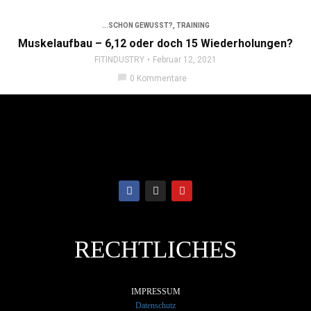
...SCHON GEWUSST?
,
TRAINING
Muskelaufbau – 6,12 oder doch 15 Wiederholungen?
FITINDUSTRY
Februar 12, 2021
chat_bubble
0 Kommentare
RECHTLICHES
IMPRESSUM
Datenschutz