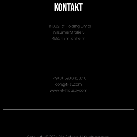
Kontakt
FITINDUSTRY Holding GmbH
Wilsumer Straße 5
49824 Emlichheim
+49 (0) 1590 645 07 10
con@fi-zv.com
www.Fit-Industry.com
Copyright © 2024 Dig-Sphere. All rights reserved.