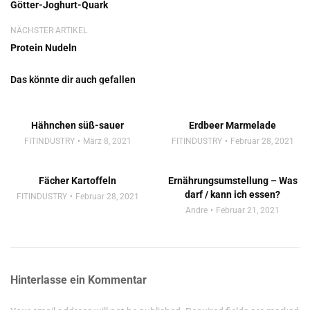
Götter-Joghurt-Quark
NÄCHSTER ARTIKEL
Protein Nudeln
Das könnte dir auch gefallen
Hähnchen süß-sauer
Erdbeer Marmelade
FITINDUSTRY
März 8, 2021
FITINDUSTRY
Februar 28, 2021
Fächer Kartoffeln
Ernährungsumstellung – Was
darf / kann ich essen?
FITINDUSTRY
Februar 28, 2021
Andre
Februar 21, 2021
Hinterlasse ein Kommentar