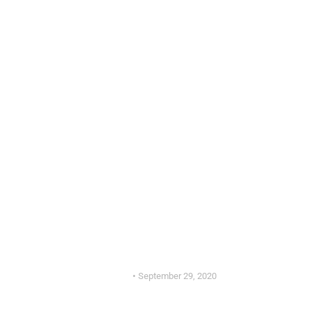
ERNÄHRUNG
FITINDUSTRY KOCHT
Panna Cotta
September 29, 2020