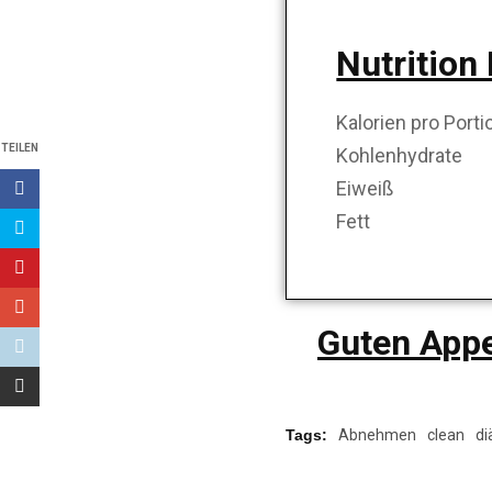
Nutrition
Kalorien pro Po
TEILEN
Kohlenhydra
Eiwei
Fet
Guten App
Tags:
Abnehmen
clean
di