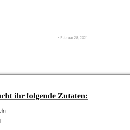
ERNÄHRUNG
FITINDUSTRY KOCHT
Fächer Kartoffeln
Februar 28, 2021
cht ihr folgende Zutaten:
eln
l