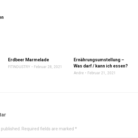
en
Erdbeer Marmelade
Ernährungsumstellung –
Was darf / kann ich essen?
FITINDUSTRY
Februar 28, 2021
Andre
Februar 21, 2021
tar
e published. Required fields are marked *