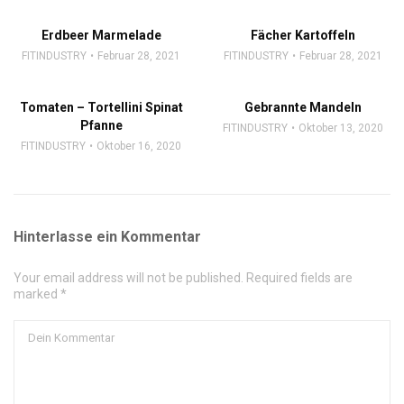
Erdbeer Marmelade
Fächer Kartoffeln
FITINDUSTRY
Februar 28, 2021
FITINDUSTRY
Februar 28, 2021
Tomaten – Tortellini Spinat
Gebrannte Mandeln
Pfanne
FITINDUSTRY
Oktober 13, 2020
FITINDUSTRY
Oktober 16, 2020
Hinterlasse ein Kommentar
Your email address will not be published. Required fields are
marked *