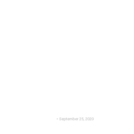
ERNÄHRUNG
FITINDUSTRY KOCHT
Mandelmus
September 25, 2020