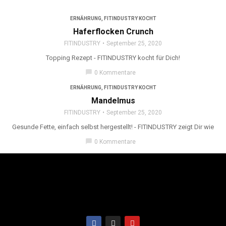
ERNÄHRUNG
,
FITINDUSTRY KOCHT
Haferflocken Crunch
FITINDUSTRY
September 25, 2020
Topping Rezept - FITINDUSTRY kocht für Dich!
chat_bubble
0 Kommentare
ERNÄHRUNG
,
FITINDUSTRY KOCHT
Mandelmus
FITINDUSTRY
September 25, 2020
Gesunde Fette, einfach selbst hergestellt! - FITINDUSTRY zeigt Dir wie
chat_bubble
0 Kommentare