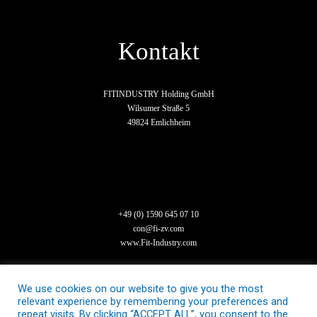
Kontakt
FITINDUSTRY Holding GmbH
Wilsumer Straße 5
49824 Emlichheim
+49 (0) 1590 645 07 10
con@fi-zv.com
www.Fit-Industry.com
We use cookies on our website to give you the most
relevant experience by remembering your preferences and
repeat visits. By clicking “ACCEPT ALL”, you consent to the