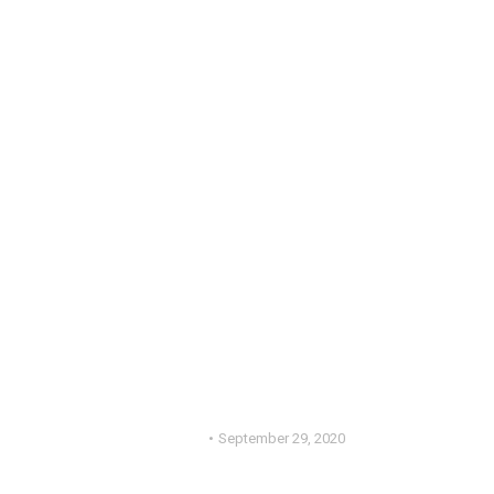
ERNÄHRUNG
FITINDUSTRY TOP 4
Brownies
September 29, 2020