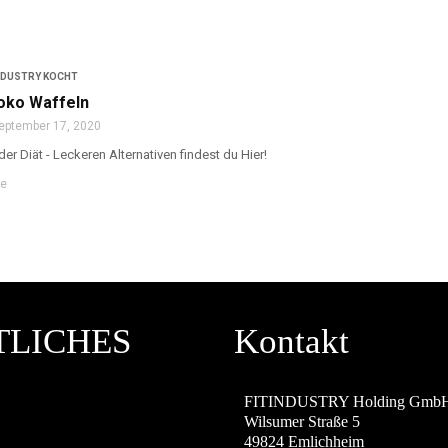
NDUSTRY KOCHT
oko Waffeln
eptember 17, 2020
der Diät - Leckeren Alternativen findest du Hier!
re
TLICHES
Kontakt
M
FITINDUSTRY Holding Gmb
Wilsumer Straße 5
49824 Emlichheim