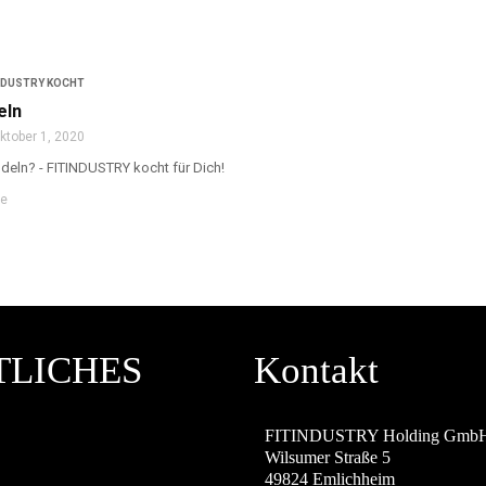
NDUSTRY KOCHT
eln
ktober 1, 2020
udeln? - FITINDUSTRY kocht für Dich!
re
TLICHES
Kontakt
M
FITINDUSTRY Holding Gmb
Wilsumer Straße 5
49824 Emlichheim