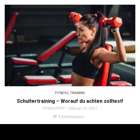
FITNESS
,
TRAINING
Schultertraining – Worauf du achten solltest!
FITINDUSTRY
Februar 16, 2021
chat_bubble
0 Kommentare