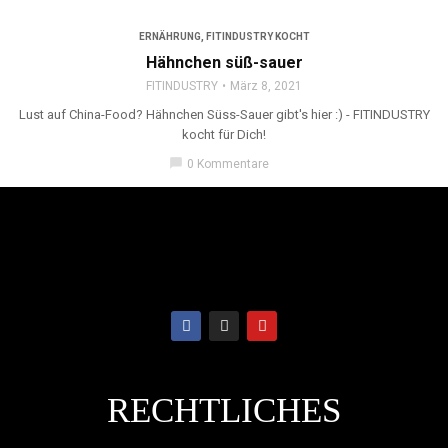
ERNÄHRUNG
,
FITINDUSTRY KOCHT
Hähnchen süß-sauer
FITINDUSTRY
März 8, 2021
Lust auf China-Food? Hähnchen Süss-Sauer gibt's hier :) - FITINDUSTRY
kocht für Dich!
chat_bubble
0 Kommentare
RECHTLICHES