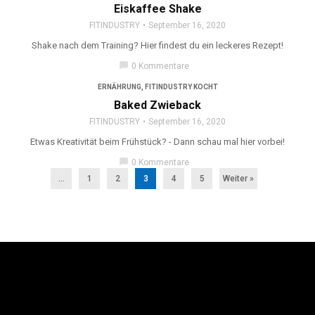
Eiskaffee Shake
FITINDUSTRY
September 16, 2020
Shake nach dem Training? Hier findest du ein leckeres Rezept!
chat_bubble
0 Kommentare
ERNÄHRUNG
,
FITINDUSTRY KOCHT
Baked Zwieback
FITINDUSTRY
September 16, 2020
Etwas Kreativität beim Frühstück? - Dann schau mal hier vorbei!
chat_bubble
0 Kommentare
...
1
2
3
4
5
Weiter »