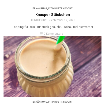
ERNÄHRUNG
,
FITINDUSTRY KOCHT
Knusper Stückchen
FITINDUSTRY
September 17, 2020
Topping für Dein Frühstück gesucht? -Schau mal hier vorbei
chat_bubble
0 Kommentare
ERNÄHRUNG
,
FITINDUSTRY KOCHT