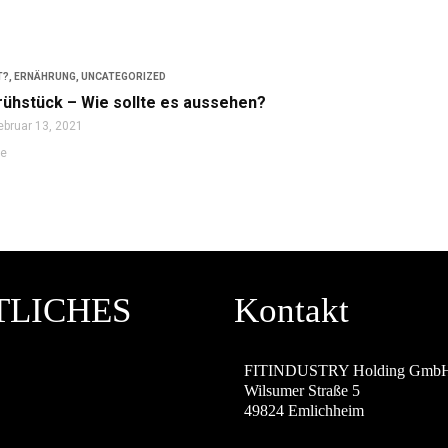
T?
,
ERNÄHRUNG
,
UNCATEGORIZED
ühstück – Wie sollte es aussehen?
ebruar 13, 2021
re
TLICHES
Kontakt
M
FITINDUSTRY Holding Gmb
Wilsumer Straße 5
49824 Emlichheim