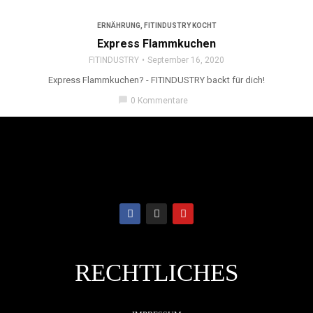
ERNÄHRUNG
,
FITINDUSTRY KOCHT
Express Flammkuchen
FITINDUSTRY
September 16, 2020
Express Flammkuchen? - FITINDUSTRY backt für dich!
chat_bubble
0 Kommentare
RECHTLICHES