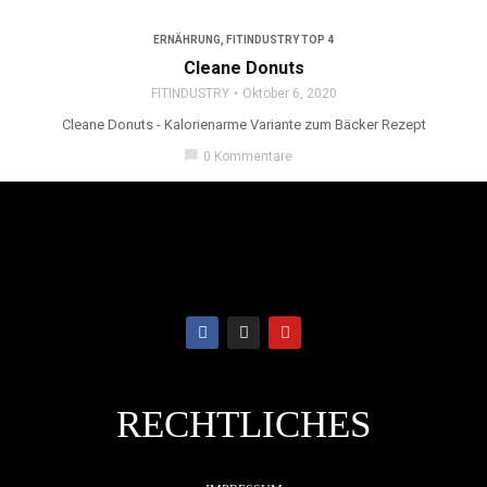
ERNÄHRUNG
,
FITINDUSTRY TOP 4
Cleane Donuts
FITINDUSTRY
Oktober 6, 2020
Cleane Donuts - Kalorienarme Variante zum Bäcker Rezept
chat_bubble
0 Kommentare
RECHTLICHES