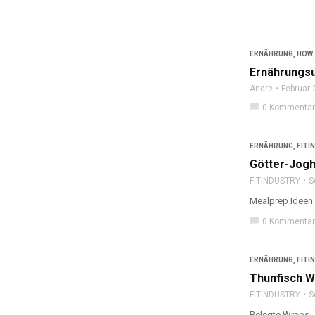
ERNÄHRUNG
,
HOW 
Ernährungsu
Andre
Februar 
chat_bubble
0 Kommenta
ERNÄHRUNG
,
FITI
Götter-Jogh
FITINDUSTRY
S
Mealprep Ideen 
chat_bubble
0 Kommenta
ERNÄHRUNG
,
FITI
Thunfisch W
FITINDUSTRY
S
Belegte Wraps -