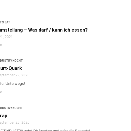
TO EAT
mstellung – Was darf / kann ich essen?
21, 2021
re
NDUSTRY KOCHT
urt-Quark
eptember 29, 2020
für Unterwegs!
re
NDUSTRY KOCHT
rap
eptember 25, 2020
 FITINDUSTRY zeigt Dir kreative und schnelle Rezepte!