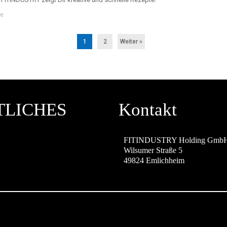
re
1
2
Weiter »
TLICHES
Kontakt
M
FITINDUSTRY Holding Gmb
Wilsumer Straße 5
49824 Emlichheim