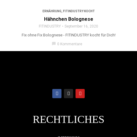
ERNÄHRUNG
,
FITINDUSTRY KOCHT
Hähnchen Bolognese
FITINDUSTRY
September 16, 2020
Fix ohne Fix Bolognese - FITINDUSTRY kocht für Dich!
chat_bubble
0 Kommentare
RECHTLICHES