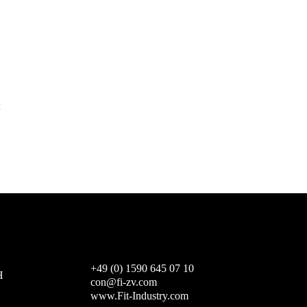
t
+49 (0) 1590 645 07 10
H
con@fi-zv.com
www.Fit-Industry.com