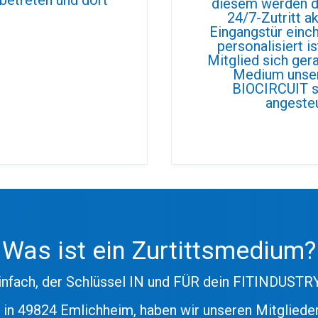
diesem werden de
24/7-Zutritt a
Eingangstür einc
personalisiert 
Mitglied sich ger
Medium unse
BIOCIRCUIT st
angesteu
Was ist ein Zurtittsmedium?
infach, der Schlüssel IN und FÜR dein FITINDUSTRY
s in 49824 Emlichheim, haben wir unseren Mitglie