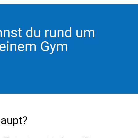
nst du rund um
 deinem Gym
haupt?