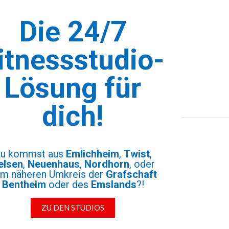
Die 24/7
itnessstudio-
Lösung für
dich!
u kommst aus
Emlichheim
,
Twist
,
elsen
,
Neuenhaus
,
Nordhorn
, oder
m näheren Umkreis der
Grafschaft
Bentheim
oder des
Emslands
?!
ZU DEN STUDIOS